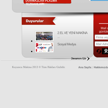
DURMAZLAR PLAZMA
TEZGAHLARI
Mail 
günlük 
2.EL VE YENİ MAKİNA
...
Sosyal Medya
Koyuncu Makina 2013 © Tüm Hakları Gizlidir.
Ana Sayfa
Hakkımızd
|