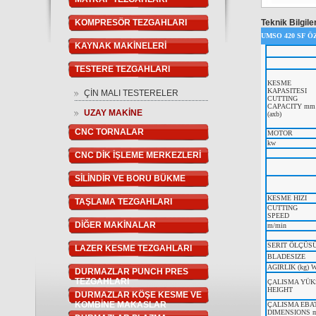
KOMPRESÖR TEZGAHLARI
Teknik Bilgile
UMSO 420 SF 
KAYNAK MAKİNELERİ
TESTERE TEZGAHLARI
KESME
KAPASITESI
ÇİN MALI TESTERELER
CUTTING
CAPACITY mm
UZAY MAKİNE
(axb)
CNC TORNALAR
MOTOR
kw
CNC DİK İŞLEME MERKEZLERİ
SİLİNDİR VE BORU BÜKME
KESME HIZI
TAŞLAMA TEZGAHLARI
CUTTING
SPEED
DİĞER MAKİNALAR
m/min
SERIT ÖLÇÜS
LAZER KESME TEZGAHLARI
BLADESIZE
AGIRLIK (kg) 
DURMAZLAR PUNCH PRES
TEZGAHLARI
ÇALISMA YÜK
HEIGHT
DURMAZLAR KÖŞE KESME VE
KOMBİNE MAKASLAR
ÇALISMA EBA
DIMENSIONS 